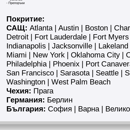
-
Препоръки
Покритие:
САЩ:
Atlanta
|
Austin
|
Boston
|
Char
Detroit
|
Fort Lauderdale
|
Fort Myers
Indianapolis
|
Jacksonville
|
Lakeland
Miami
|
New York
|
Oklahoma City
|
O
Philadelphia
|
Phoenix
|
Port Canaver
San Francisco
|
Sarasota
|
Seattle
|
S
Washington
|
West Palm Beach
Чехия:
Прага
Германия:
Берлин
България:
София
| Варна | Велик