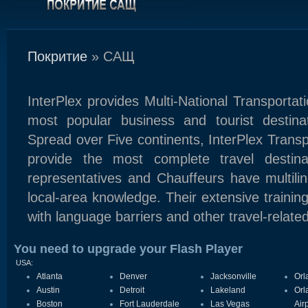
Покритие
» САЩ
InterPlex provides Multi-National Transportat
most popular business and tourist destina
Spread over Five continents, InterPlex Transpo
provide the most complete travel destina
representatives and Chauffeurs have multilin
local-area knowledge. Their extensive trainin
with language barriers and other travel-relate
You need to upgrade your Flash Player
USA:
Atlanta
Denver
Jacksonville
Orl
Austin
Detroit
Lakeland
Orl
Boston
Fort Lauderdale
Las Vegas
Air