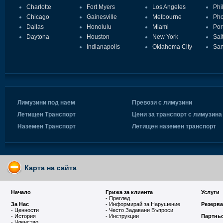
Charlotte
Fort Myers
Los Angeles
Phi
Chicago
Gainesville
Melbourne
Pho
Dallas
Honolulu
Miami
Por
Daytona
Houston
New York
Sal
Indianapolis
Oklahoma City
San
Лимузини под наем
Превози с лимузини
Летищен Транспорт
Цени за транспорт с лимузина
Наземен Транспорт
Летищен наземен транспорт
Карта на сайта
Начало
Грижа за клиента
Услуги
- Преглед
За Нас
- Информирай за Нарушение
Резерв
- Ценности
- Често Задавани Въпроси
- История
- Инструкции
Партнь
- Членство